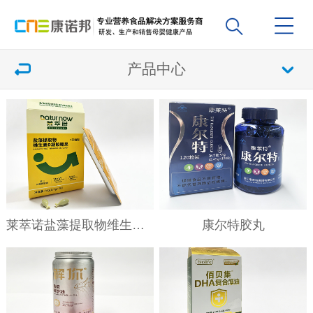
产品中心
莱萃诺盐藻提取物维生素D凝胶糖果
康尔特胶丸