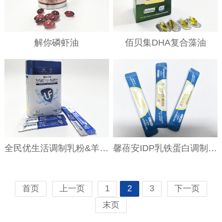
解你磷虾油
佰贝集DHA复合藻油
全民优生活调制乳粉&羊初乳
馨蓓安IDP乳铁蛋白调制乳粉条包装
首页
上一页
1
2
3
下一页
末页