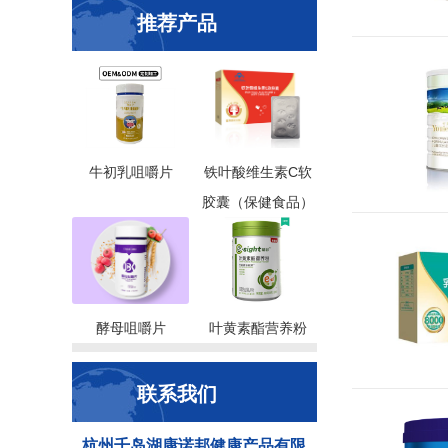
推荐产品
牛初乳咀嚼片
铁叶酸维生素C软
胶囊（保健食品）
酵母咀嚼片
叶黄素酯营养粉
联系我们
杭州千岛湖康诺邦健康产品有限