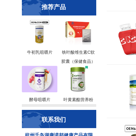
推荐产品
牛初乳咀嚼片
铁叶酸维生素C软
胶囊（保健食品）
酵母咀嚼片
叶黄素酯营养粉
联系我们
杭州千岛湖康诺邦健康产品有限