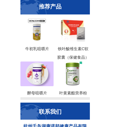
推荐产品
牛初乳咀嚼片
铁叶酸维生素C软
胶囊（保健食品）
酵母咀嚼片
叶黄素酯营养粉
联系我们
杭州千岛湖康诺邦健康产品有限