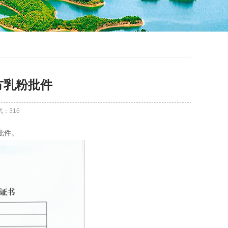
方乳粉批件
气：
316
批件。