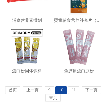
辅食营养素撒剂
婴童辅食营养补充片（多维片）
蛋白粉固体饮料
鱼胶原蛋白肽粉
首页
上一页
9
10
11
下一页
末页